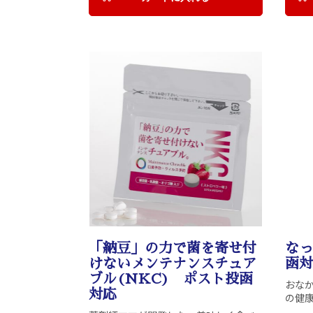
「納豆」の力で菌を寄せ付
なっ
けないメンテナンスチュア
函対
ブル(NKC) ポスト投函
おな
対応
の健