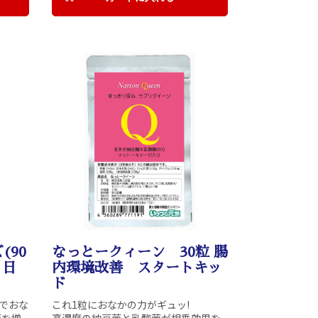
(90
なっとークィーン 30粒 腸
・日
内環境改善 スタートキッ
ド
菌でおな
これ1粒におなかの力がギュッ!
菌を増
高濃度の納豆菌と乳酸菌が相乗効果を