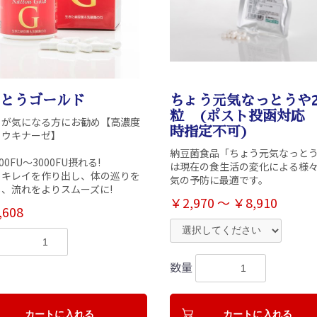
とうゴールド
ちょう元気なっとうや2
粒 (ポスト投函対応
りが気になる方にお勧め【高濃度
時指定不可)
トウキナーゼ】
納豆菌食品「ちょう元気なっと
00FU～3000FU摂れる!
は現在の食生活の変化による様
らキレイを作り出し、体の巡りを
気の予防に最適です。
、流れをよりスムーズに!
￥2,970 ～ ￥8,910
,608
数量
カートに入れる
カートに入れる