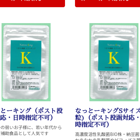
お買い物を続ける
カートへ進む
とーキング（ポスト投
なっとーキングSサイズ
応・日時指定不可）
粒)（ポスト投函対応
時指定不可）
かの弱いお子様に、若い年代から
康補助食品として人気です
高濃度活性乳酸菌BIO株・納豆
かのなかの乳酸菌やビフィズス