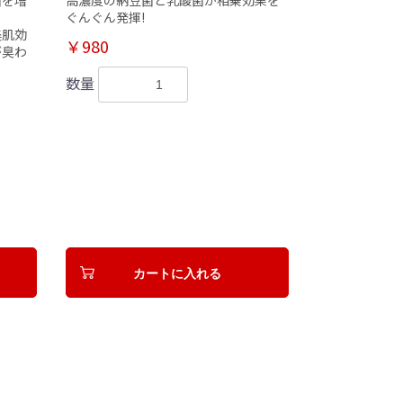
ぐんぐん発揮!
美肌効
￥980
が臭わ
数量
カートに入れる