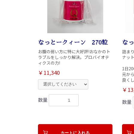
なっとークィーン 270粒
なっ
お腹の弱い方に特に大好評!おなかのト
詰ま
ラブルをしっかり解決。プロバイオテ
ナッ
ィクスの力!
1日20
￥11,340
元か
良くし
￥13
数量
数量
カートに入れる