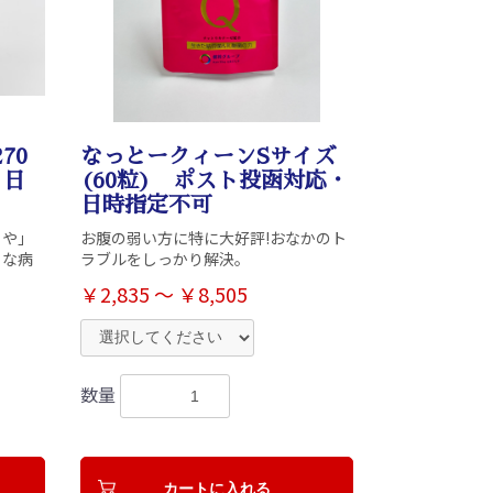
70
なっとークィーンSサイズ
 日
(60粒) ポスト投函対応・
日時指定不可
うや」
お腹の弱い方に特に大好評!おなかのト
々な病
ラブルをしっかり解決。
￥2,835 ～ ￥8,505
数量
カートに入れる