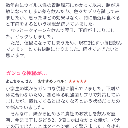
数年前にウイルス性の胃腸風邪にかかって以来、腸が過
敏になってしまい薬を飲んだり、色々サプリを試してみ
ましたが、思ったほどの効果はなく、特に最近は食べる
と下痢をするという状況が続いていました。
なっとークィーンを飲んで翌日、下痢が止まりまし
た。ビックリしました。
ただ、便秘になってしまうため、現在2粒ずつ毎日飲ん
でいます。とても快腸になりました。続けていきたいと
思います。
ガンコな便秘が…
よこちゃん さん
おすすめレベル：
★★★★★
小学生の頃からガンコな便秘に悩んでいました。下剤が
体に合わないため、あらゆる乳酸菌サプリで対策してい
ましたが、慣れてくると出なくなるという状態だったの
で悩んでいました。
そんな中、妹から勧められ貴社のお試しを飲んだ翌
朝、今まで干しぶどう2、3個しか出なかった便が、バナ
ナの形で出たことはタイヘン嬉しく驚きました。今後も